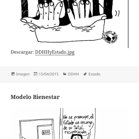
Descargar:
DDHHyEstado.jpg
Formato
Publicado
Categorías
Etiquetas
Imagen
15/04/2015
DDHH
Estado
el
Modelo Bienestar