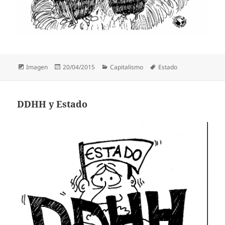
Formato
Publicado
Categorías
Etiquetas
Imagen
20/04/2015
Capitalismo
Estado
el
DDHH y Estado