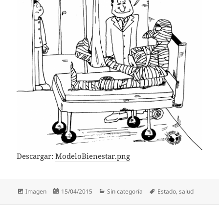
Descargar:
ModeloBienestar.png
Formato
Publicado
Categorías
Etiquetas
Imagen
15/04/2015
Sin categoría
Estado
,
salud
el