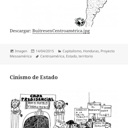
Descargar:
BuitresenCentroamérica.jpg
Formato
Publicado
Categorías
Imagen
14/04/2015
Capitalismo
,
Honduras
,
Proyecto
el
Etiquetas
Mesoamérica
Centroamérica
,
Estado
,
territorio
Cinismo de Estado