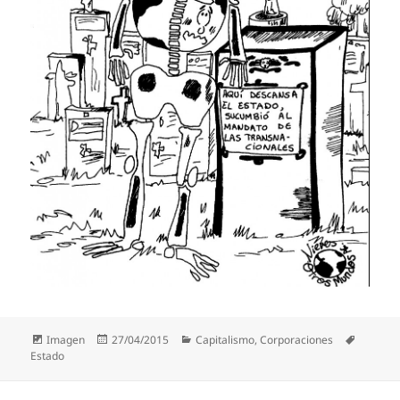
Formato
Publicado
Categorías
Etiquet
Imagen
27/04/2015
Capitalismo
,
Corporaciones
el
Estado