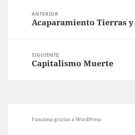
Navegación
de
ANTERIOR
Acaparamiento Tierras y
entradas
Entrada
anterior:
SIGUIENTE
Capitalismo Muerte
Entrada
siguiente:
Funciona gracias a WordPress