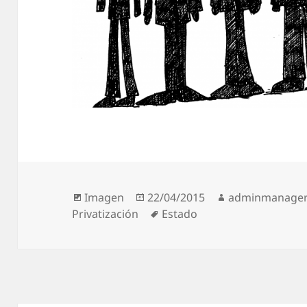
Formato
Publicado
Autor
Imagen
22/04/2015
adminmanage
el
Etiquetas
Privatización
Estado