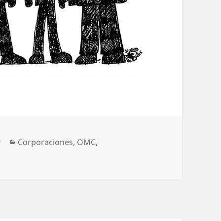
Categorías
r
Corporaciones
,
OMC
,