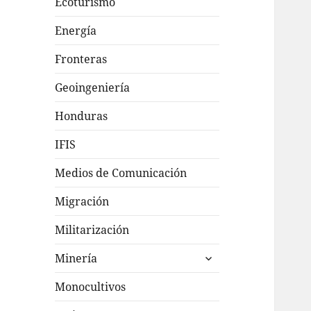
Ecoturismo
Energía
Fronteras
Geoingeniería
Honduras
IFIS
Medios de Comunicación
Migración
Militarización
expande
Minería
el
menú
Monocultivos
inferior