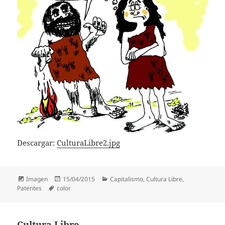
Descargar:
CulturaLibre2.jpg
Formato
Publicado
Categorías
Imagen
15/04/2015
Capitalismo
,
Cultura Libre
,
Etiquetas
el
Patentes
color
Cultura Libre