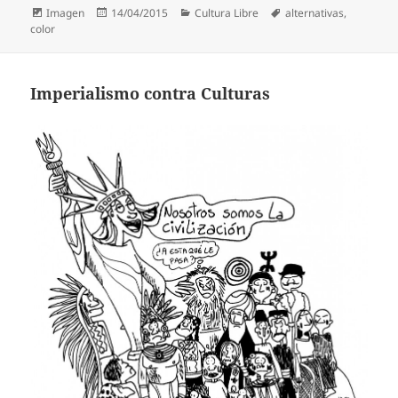
Formato
Publicado
Categorías
Etiquetas
Imagen
14/04/2015
Cultura Libre
alternativas
,
el
color
Imperialismo contra Culturas