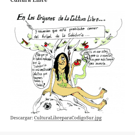
Descargar:
CulturaLibreparaCodigoSur.jpg