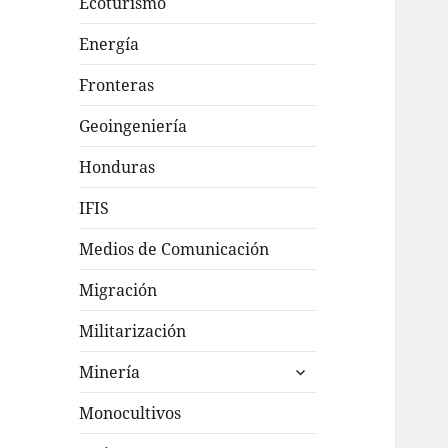
Ecoturismo
Energía
Fronteras
Geoingeniería
Honduras
IFIS
Medios de Comunicación
Migración
Militarización
expande
Minería
el
menú
Monocultivos
inferior