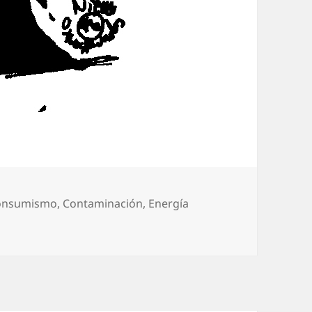
onsumismo
,
Contaminación
,
Energía