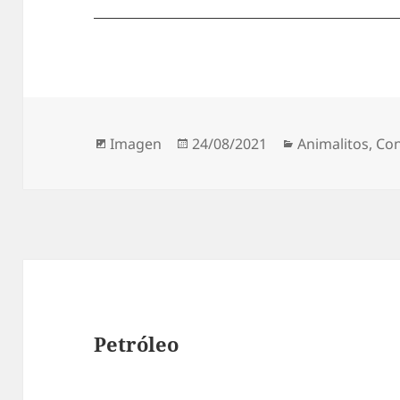
Formato
Publicado
Categorías
Imagen
24/08/2021
Animalitos
,
Con
el
Petróleo