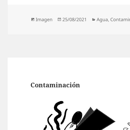
Formato
Publicado
Categorías
Imagen
25/08/2021
Agua
,
Contami
el
Contaminación