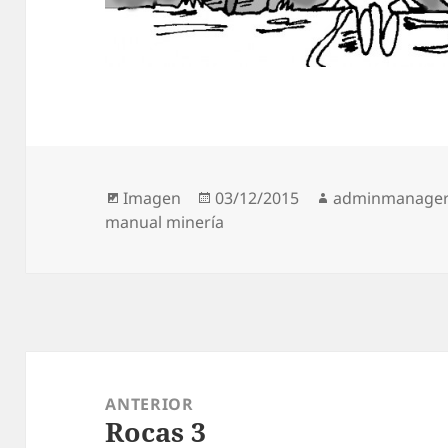
Formato
Publicado
Autor
Imagen
03/12/2015
adminmanage
el
manual minería
Navegación
de
ANTERIOR
Rocas 3
entradas
Entrada