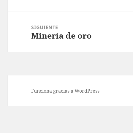
anterior:
SIGUIENTE
Minería de oro
Entrada
siguiente:
Funciona gracias a WordPress