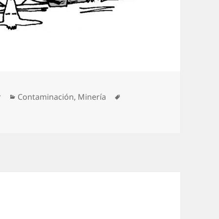
Categorías
Etiquetas
r
Contaminación
,
Minería