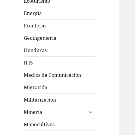
Ecoturismo
Energía
Fronteras
Geoingeniería
Honduras
IFIS
Medios de Comunicación
Migración
Militarización
expande
Minería
el
menú
Monocultivos
inferior