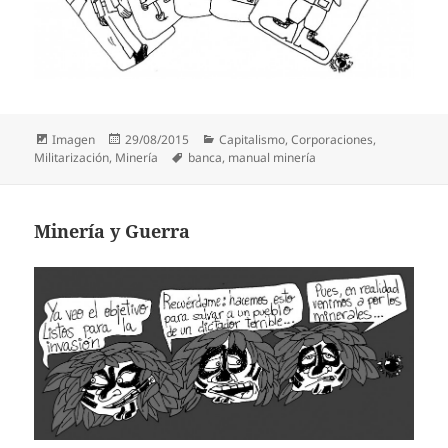
Formato
Publicado
Categorías
Imagen
29/08/2015
Capitalismo
,
Corporaciones
,
el
Etiquetas
Militarización
,
Minería
banca
,
manual minería
Minería y Guerra