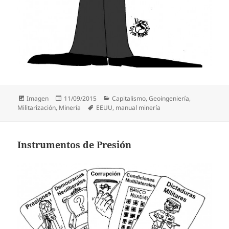
Formato
Publicado
Categorías
Imagen
11/09/2015
Capitalismo
,
Geoingeniería
,
el
Etiquetas
Militarización
,
Minería
EEUU
,
manual minería
Instrumentos de Presión