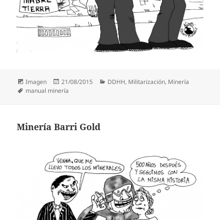
Formato
Publicado
Categorías
Imagen
21/08/2015
DDHH
,
Militarización
,
Minería
Etiquetas
el
manual minería
Minería Barri Gold