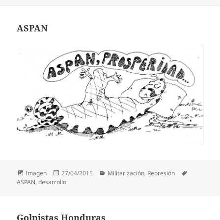
ASPAN
Formato
Publicado
Categorías
Etiquetas
Imagen
27/04/2015
Militarización
,
Represión
el
ASPAN
,
desarrollo
Golpistas Honduras