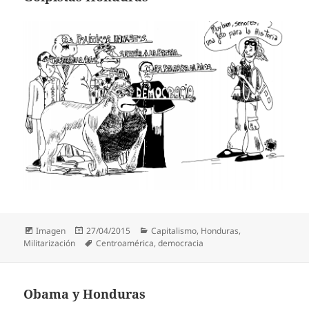
Formato
Publicado
Categorías
Imagen
27/04/2015
Capitalismo
,
Honduras
,
el
Etiquetas
Militarización
Centroamérica
,
democracia
Obama y Honduras