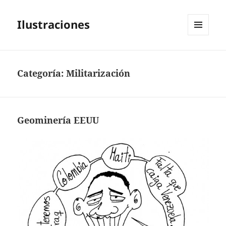
Ilustraciones
MENÚ
Y
WIDGETS
Categoría:
Militarización
Geominería EEUU