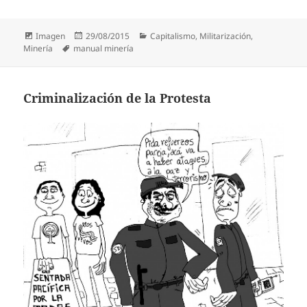
Formato
Publicado
Categorías
Imagen
29/08/2015
Capitalismo
,
Militarización
,
Etiquetas
el
Minería
manual minería
Criminalización de la Protesta