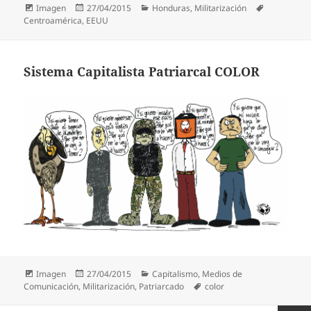
Formato
Publicado
Categorías
Etiquetas
Imagen
27/04/2015
Honduras
,
Militarización
el
Centroamérica
,
EEUU
Sistema Capitalista Patriarcal COLOR
Formato
Publicado
Categorías
Imagen
27/04/2015
Capitalismo
,
Medios de
el
Etiquetas
Comunicación
,
Militarización
,
Patriarcado
color