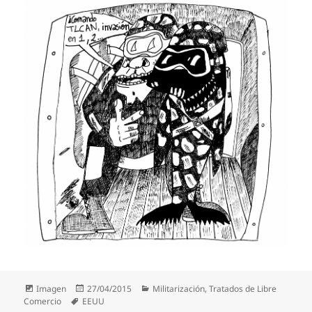
Formato
Publicado
Categorías
Imagen
27/04/2015
Militarización
,
Tratados de Libre
Etiquetas
el
Comercio
EEUU