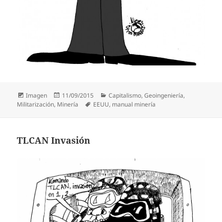
Formato
Publicado
Categorías
Imagen
11/09/2015
Capitalismo
,
Geoingeniería
,
el
Etiquetas
Militarización
,
Minería
EEUU
,
manual minería
TLCAN Invasión