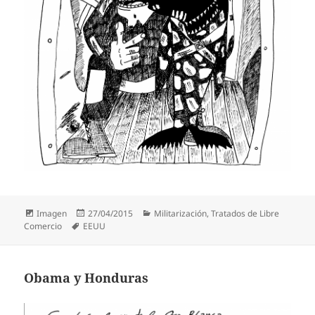
Formato
Publicado
Categorías
Imagen
27/04/2015
Militarización
,
Tratados de Libre
Etiquetas
el
Comercio
EEUU
Obama y Honduras