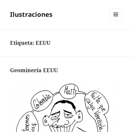
Ilustraciones
MENÚ
Y
WIDGETS
Etiqueta:
EEUU
Geominería EEUU