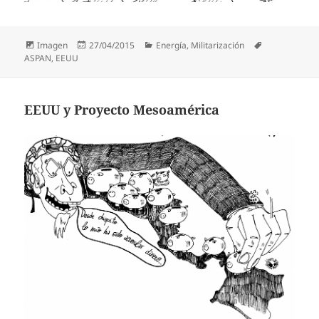
Formato
Publicado
Categorías
Etiquetas
Imagen
27/04/2015
Energía
,
Militarización
el
ASPAN
,
EEUU
EEUU y Proyecto Mesoamérica