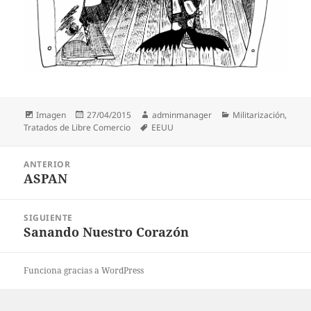
Formato
Publicado
Autor
Categorías
Imagen
27/04/2015
adminmanager
Militarización
,
el
Etiquetas
Tratados de Libre Comercio
EEUU
Navegación
ANTERIOR
de
ASPAN
Entrada
entradas
anterior:
SIGUIENTE
Sanando Nuestro Corazón
Entrada
siguiente:
Funciona gracias a WordPress