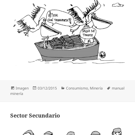
Formato
Publicado
Categorías
Etiquetas
Imagen
03/12/2015
Consumismo
,
Minería
manual
el
minería
Sector Secundario