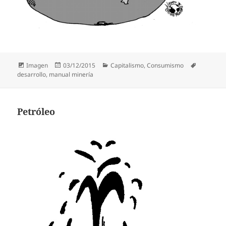
Formato
Publicado
Categorías
Etiquetas
Imagen
03/12/2015
Capitalismo
,
Consumismo
el
desarrollo
,
manual minería
Petróleo