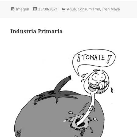
Formato
Publicado
Categorías
Imagen
23/08/2021
Agua
,
Consumismo
,
Tren Maya
el
Industria Primaria