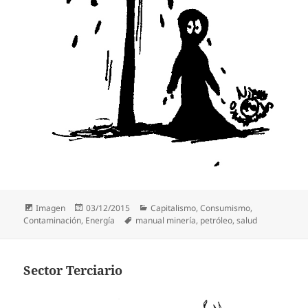
Formato
Publicado
Categorías
Imagen
03/12/2015
Capitalismo
,
Consumismo
,
el
Etiquetas
Contaminación
,
Energía
manual minería
,
petróleo
,
salud
Sector Terciario