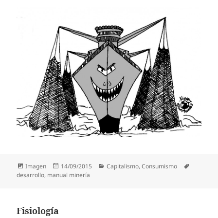
Formato
Publicado
Categorías
Etiquetas
Imagen
14/09/2015
Capitalismo
,
Consumismo
el
desarrollo
,
manual minería
Fisiología