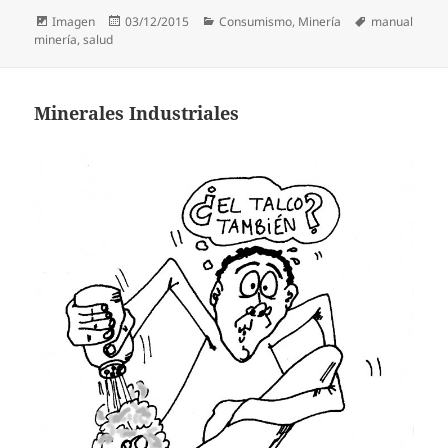
Formato
Publicado
Categorías
Etiquetas
Imagen
03/12/2015
Consumismo
,
Minería
manual
el
minería
,
salud
Minerales Industriales