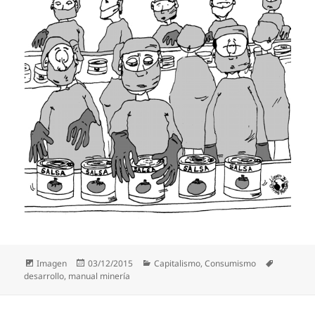
Formato
Publicado
Categorías
Etiquetas
Imagen
03/12/2015
Capitalismo
,
Consumismo
el
desarrollo
,
manual minería