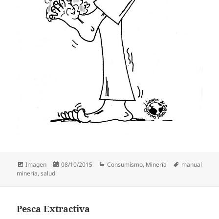
Formato
Publicado
Categorías
Etiquetas
Imagen
08/10/2015
Consumismo
,
Minería
manual
el
minería
,
salud
Pesca Extractiva