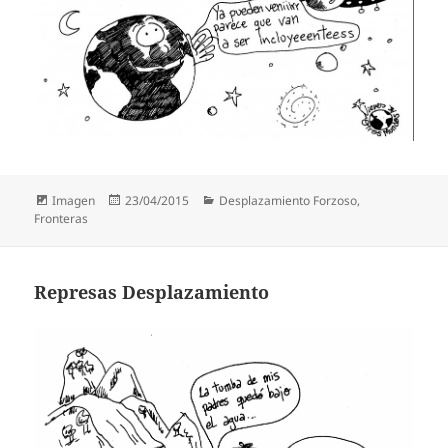
Formato
Publicado
Categorías
Imagen
23/04/2015
Desplazamiento Forzoso
,
el
Fronteras
Represas Desplazamiento