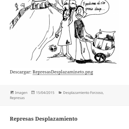
Descargar:
RepresasDesplazamineto.png
Formato
Publicado
Categorías
Imagen
15/04/2015
Desplazamiento Forzoso
,
el
Represas
Represas Desplazamiento