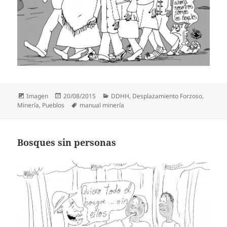
Formato
Publicado
Categorías
Imagen
20/08/2015
DDHH
,
Desplazamiento Forzoso
,
el
Etiquetas
Minería
,
Pueblos
manual minería
Bosques sin personas