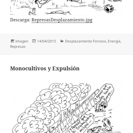
Descarga:
RepresasDesplazamiento.jpg
Formato
Publicado
Categorías
Imagen
14/04/2015
Desplazamiento Forzoso
,
Energía
,
el
Represas
Monocultivos y Expulsión