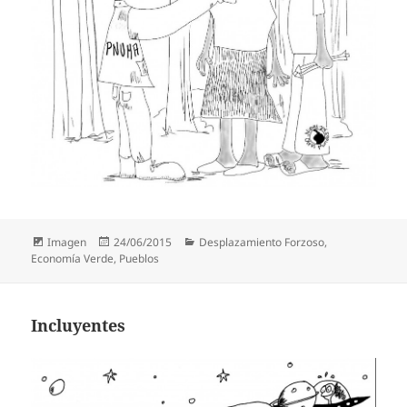
Formato
Publicado
Categorías
Imagen
24/06/2015
Desplazamiento Forzoso
,
el
Economía Verde
,
Pueblos
Incluyentes