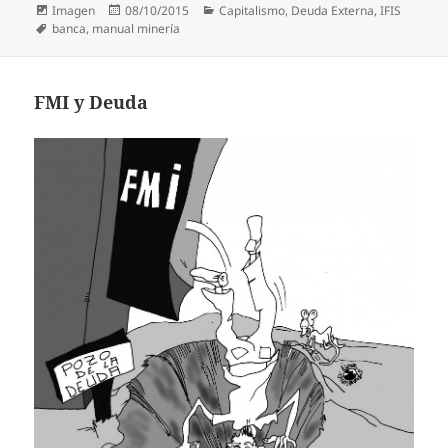
Formato
Publicado
Categorías
Imagen
08/10/2015
Capitalismo
,
Deuda Externa
,
IFIS
Etiquetas
el
banca
,
manual minería
FMI y Deuda