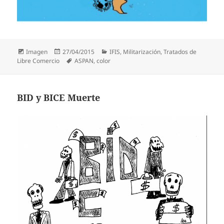
Formato
Publicado
Categorías
Imagen
27/04/2015
IFIS
,
Militarización
,
Tratados de
el
Etiquetas
Libre Comercio
ASPAN
,
color
BID y BICE Muerte