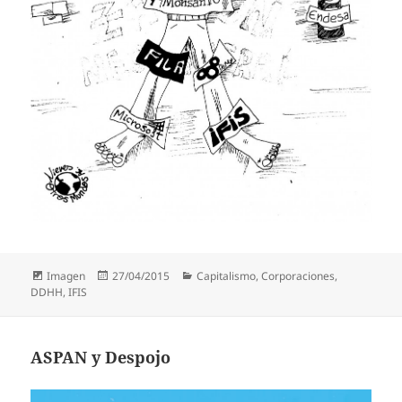
Formato
Publicado
Categorías
Imagen
27/04/2015
Capitalismo
,
Corporaciones
,
el
DDHH
,
IFIS
ASPAN y Despojo