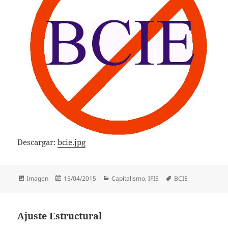
Descargar:
bcie.jpg
Formato
Publicado
Categorías
Etiquetas
Imagen
15/04/2015
Capitalismo
,
IFIS
BCIE
el
Ajuste Estructural