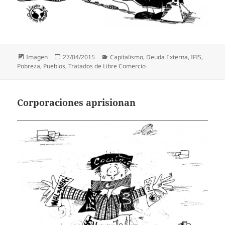
Formato
Publicado
Categorías
Imagen
27/04/2015
Capitalismo
,
Deuda Externa
,
IFIS
,
el
Pobreza
,
Pueblos
,
Tratados de Libre Comercio
Corporaciones aprisionan