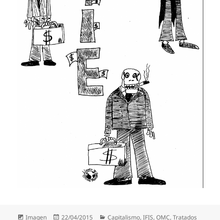
Formato
Publicado
Categorías
Imagen
22/04/2015
Capitalismo
,
IFIS
,
OMC
,
Tratados