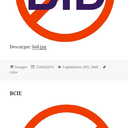
Descargar:
bid.jpg
Formato
Publicado
Categorías
Etiquetas
Imagen
15/04/2015
Capitalismo
,
IFIS
,
OMC
el
color
BCIE