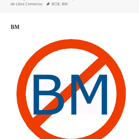
el
Etiquetas
de Libre Comercio
BCIE
,
BM
BM