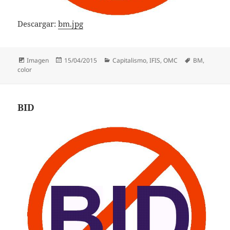
Descargar:
bm.jpg
Formato
Publicado
Categorías
Etiquetas
Imagen
15/04/2015
Capitalismo
,
IFIS
,
OMC
BM
,
el
color
BID