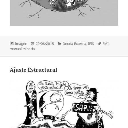
Formato
Publicado
Categorías
Etiquetas
Imagen
29/08/2015
Deuda Externa
,
IFIS
FMI
,
el
manual minería
Ajuste Estructural