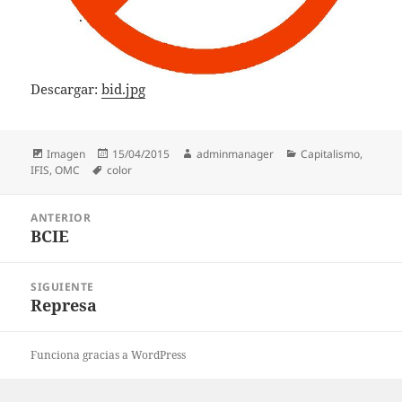
Descargar:
bid.jpg
Formato
Publicado
Autor
Categorías
Imagen
15/04/2015
adminmanager
Capitalismo
,
Etiquetas
el
IFIS
,
OMC
color
Navegación
ANTERIOR
de
BCIE
Entrada
entradas
anterior:
SIGUIENTE
Represa
Entrada
siguiente:
Funciona gracias a WordPress