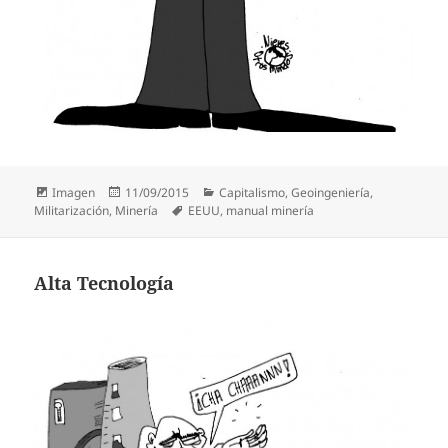
Formato
Publicado
Categorías
Imagen
11/09/2015
Capitalismo
,
Geoingeniería
,
el
Etiquetas
Militarización
,
Minería
EEUU
,
manual minería
Alta Tecnología