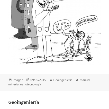
Formato
Publicado
Categorías
Etiquetas
Imagen
09/09/2015
Geoingeniería
manual
el
minería
,
nanotecnología
Geoingeniería