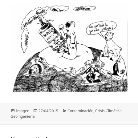
Formato
Publicado
Categorías
Imagen
27/04/2015
Contaminación
,
Crisis Climática
,
el
Geoingeniería