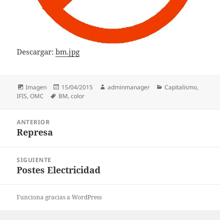
Descargar:
bm.jpg
Formato
Publicado
Autor
Categorías
Imagen
15/04/2015
adminmanager
Capitalismo
,
Etiquetas
el
IFIS
,
OMC
BM
,
color
Navegación
ANTERIOR
de
Represa
Entrada
entradas
anterior:
SIGUIENTE
Postes Electricidad
Entrada
siguiente:
Funciona gracias a WordPress