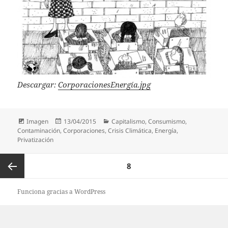
Descargar:
CorporacionesEnergía.jpg
Formato
Publicado
Categorías
Imagen
13/04/2015
Capitalismo
,
Consumismo
,
el
Contaminación
,
Corporaciones
,
Crisis Climática
,
Energía
,
Privatización
Paginación
PÁGINA
8
de
entradas
Página
Funciona gracias a WordPress
anterior