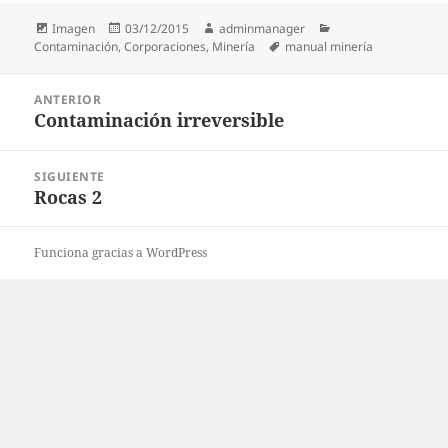
Formato
Publicado
Autor
Categorías
Imagen
03/12/2015
adminmanager
el
Etiquetas
Contaminación
,
Corporaciones
,
Minería
manual minería
Navegación
ANTERIOR
de
Contaminación irreversible
Entrada
entradas
anterior:
SIGUIENTE
Rocas 2
Entrada
siguiente:
Funciona gracias a WordPress