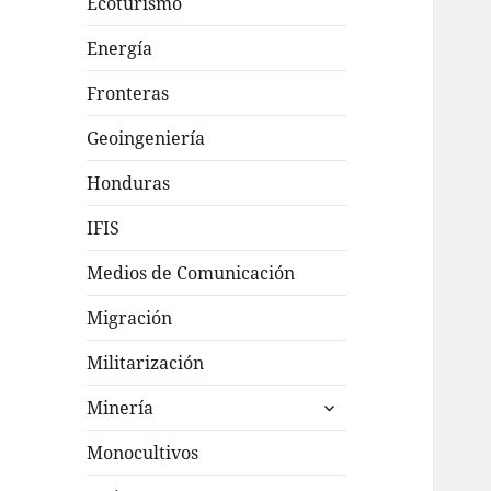
Ecoturismo
Energía
Fronteras
Geoingeniería
Honduras
IFIS
Medios de Comunicación
Migración
Militarización
expande
Minería
el
menú
Monocultivos
inferior