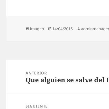
Formato
Publicado
Autor
Imagen
14/04/2015
adminmanage
el
Navegación
de
ANTERIOR
Que alguien se salve del
entradas
Entrada
anterior:
SIGUIENTE