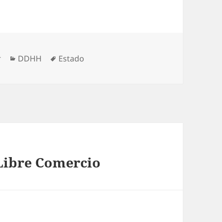
Categorías
Etiquetas
r
DDHH
Estado
 Libre Comercio