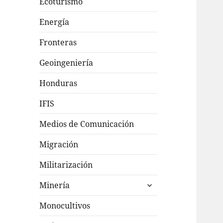
Ecoturismo
Energía
Fronteras
Geoingeniería
Honduras
IFIS
Medios de Comunicación
Migración
Militarización
expande
Minería
el
menú
Monocultivos
inferior