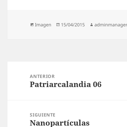
Formato
Publicado
Autor
Imagen
15/04/2015
adminmanage
el
Navegación
de
ANTERIOR
Patriarcalandia 06
entradas
Entrada
anterior:
SIGUIENTE
Nanopartículas
Entrada