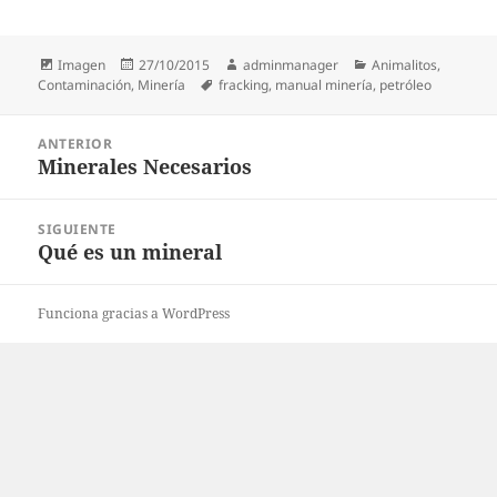
Formato
Publicado
Autor
Categorías
Imagen
27/10/2015
adminmanager
Animalitos
,
el
Etiquetas
Contaminación
,
Minería
fracking
,
manual minería
,
petróleo
Navegación
ANTERIOR
de
Minerales Necesarios
Entrada
entradas
anterior:
SIGUIENTE
Qué es un mineral
Entrada
siguiente:
Funciona gracias a WordPress