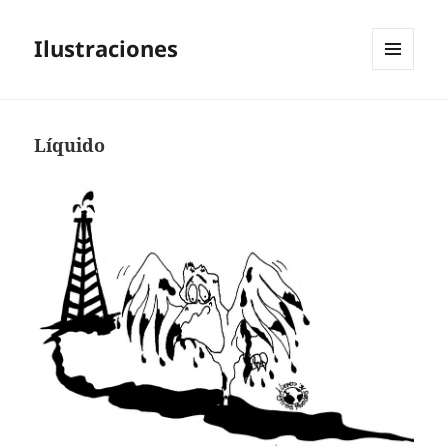
Ilustraciones
MENÚ
Y
WIDGETS
Líquido