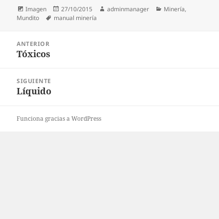
Formato
Publicado
Autor
Categorías
Imagen
27/10/2015
adminmanager
Minería
,
Etiquetas
el
Mundito
manual minería
Navegación
ANTERIOR
de
Tóxicos
Entrada
entradas
anterior:
SIGUIENTE
Líquido
Entrada
siguiente:
Funciona gracias a WordPress