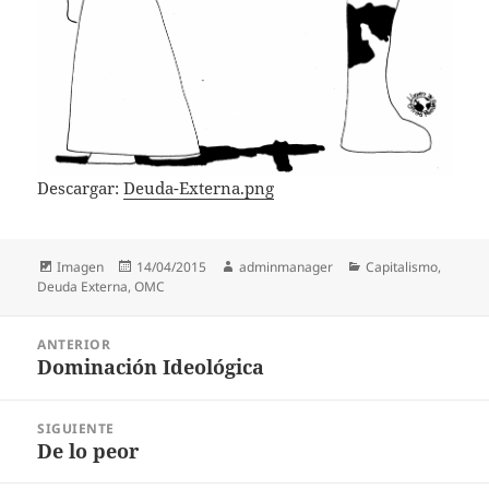
Descargar:
Deuda-Externa.png
Formato
Publicado
Autor
Categorías
Imagen
14/04/2015
adminmanager
Capitalismo
,
el
Deuda Externa
,
OMC
Navegación
ANTERIOR
de
Dominación Ideológica
Entrada
entradas
anterior:
SIGUIENTE
De lo peor
Entrada
siguiente: