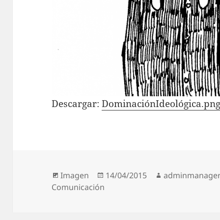
Descargar:
DominaciónIdeológica.pn
Formato
Publicado
Autor
Imagen
14/04/2015
adminmanage
el
Comunicación