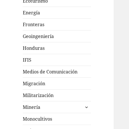
Ecoturismo
Energía
Fronteras
Geoingeniería
Honduras
IFIS
Medios de Comunicación
Migración
Militarización
expande
Minería
el
menú
Monocultivos
inferior