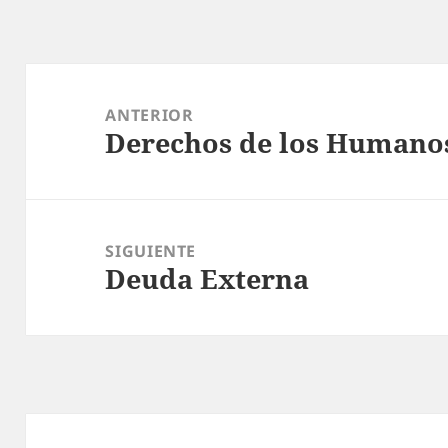
Navegación
de
ANTERIOR
Derechos de los Humano
entradas
Entrada
anterior:
SIGUIENTE
Deuda Externa
Entrada
siguiente: