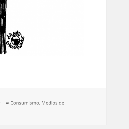
g
Categorías
r
Consumismo
,
Medios de