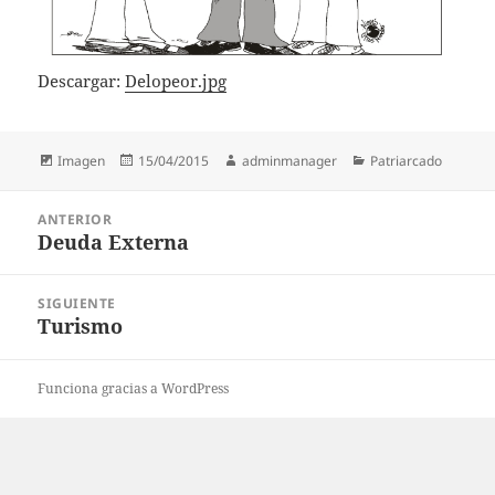
Descargar:
Delopeor.jpg
Formato
Publicado
Autor
Categorías
Imagen
15/04/2015
adminmanager
Patriarcado
el
Navegación
ANTERIOR
de
Deuda Externa
Entrada
entradas
anterior:
SIGUIENTE
Turismo
Entrada
siguiente:
Funciona gracias a WordPress