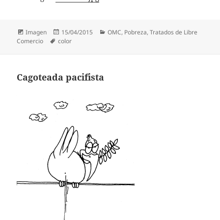
Formato
Publicado
Categorías
Imagen
15/04/2015
OMC
,
Pobreza
,
Tratados de Libre
Etiquetas
el
Comercio
color
Cagoteada pacifista