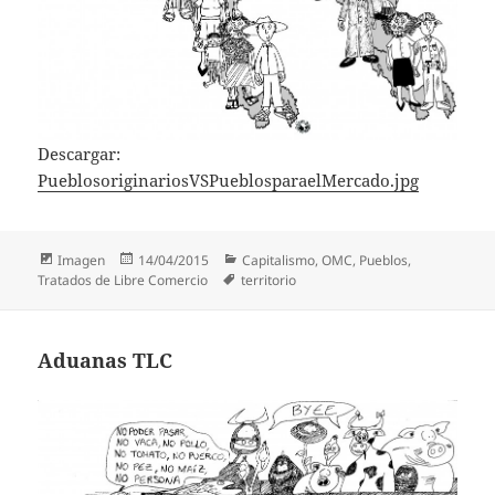
Descargar:
PueblosoriginariosVSPueblosparaelMercado.jpg
Formato
Publicado
Categorías
Imagen
14/04/2015
Capitalismo
,
OMC
,
Pueblos
,
el
Etiquetas
Tratados de Libre Comercio
territorio
Aduanas TLC