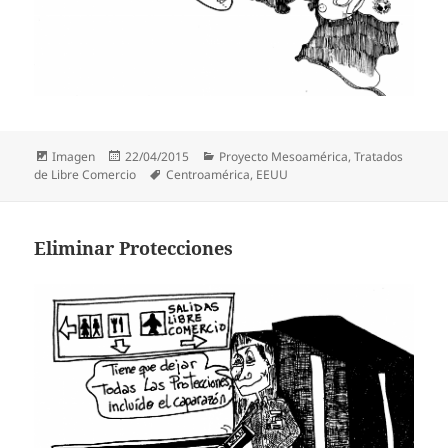
Formato
Publicado
Categorías
Imagen
22/04/2015
Proyecto Mesoamérica
,
Tratados
el
Etiquetas
de Libre Comercio
Centroamérica
,
EEUU
Eliminar Protecciones