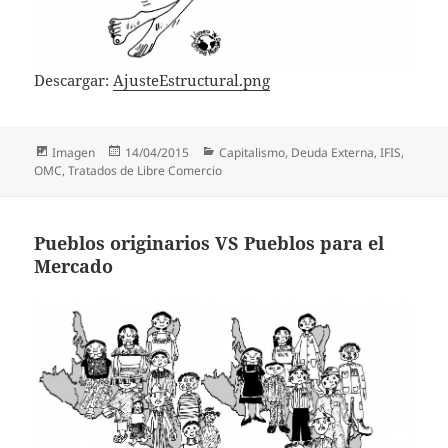
Descargar:
AjusteEstructural.png
Formato
Publicado
Categorías
Imagen
14/04/2015
Capitalismo
,
Deuda Externa
,
IFIS
,
el
OMC
,
Tratados de Libre Comercio
Pueblos originarios VS Pueblos para el
Mercado