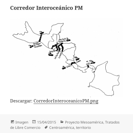
Corredor Interoceánico PM
Descargar:
CorredorInteroceanicoPM.png
Formato
Publicado
Categorías
Imagen
15/04/2015
Proyecto Mesoamérica
,
Tratados
el
Etiquetas
de Libre Comercio
Centroamérica
,
territorio