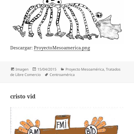
Descargar:
ProyectoMesoamerica.png
Formato
Publicado
Categorías
Imagen
15/04/2015
Proyecto Mesoamérica
,
Tratados
el
Etiquetas
de Libre Comercio
Centroamérica
cristo vid