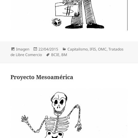
Formato
Publicado
Categorías
Imagen
22/04/2015
Capitalismo
,
IFIS
,
OMC
,
Tratados
el
Etiquetas
de Libre Comercio
BCIE
,
BM
Proyecto Mesoamérica