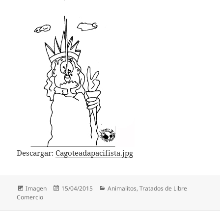
Descargar:
Cagoteadapacifista.jpg
Formato
Publicado
Categorías
Imagen
15/04/2015
Animalitos
,
Tratados de Libre
el
Comercio