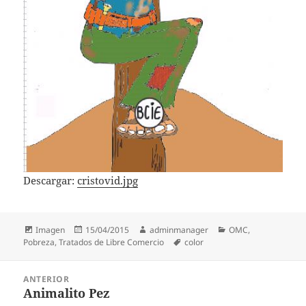
Descargar:
cristovid.jpg
Formato
Publicado
Autor
Categorías
Imagen
15/04/2015
adminmanager
OMC
,
el
Etiquetas
Pobreza
,
Tratados de Libre Comercio
color
Navegación
ANTERIOR
de
Animalito Pez
Entrada
entradas