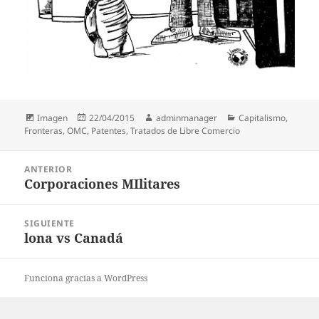
Formato
Publicado
Autor
Categorías
Imagen
22/04/2015
adminmanager
Capitalismo
,
el
Fronteras
,
OMC
,
Patentes
,
Tratados de Libre Comercio
Navegación
ANTERIOR
de
Corporaciones MIlitares
Entrada
entradas
anterior:
SIGUIENTE
lona vs Canadá
Entrada
siguiente:
Funciona gracias a WordPress