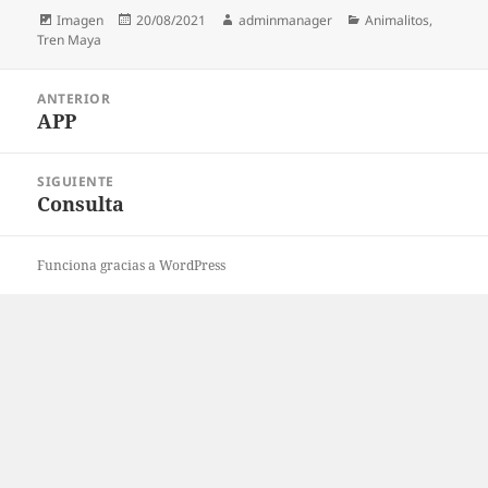
Formato
Publicado
Autor
Categorías
Imagen
20/08/2021
adminmanager
Animalitos
,
el
Tren Maya
Navegación
ANTERIOR
de
APP
Entrada
entradas
anterior:
SIGUIENTE
Consulta
Entrada
siguiente:
Funciona gracias a WordPress