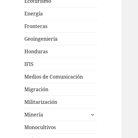
Ecoturismo
Energía
Fronteras
Geoingeniería
Honduras
IFIS
Medios de Comunicación
Migración
Militarización
expande
Minería
el
menú
Monocultivos
inferior