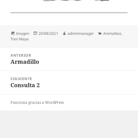
Formato
Publicado
Autor
Categorías
Imagen
20/08/2021
adminmanager
Animalitos
,
el
Tren Maya
Navegación
ANTERIOR
de
Armadillo
Entrada
entradas
anterior:
SIGUIENTE
Consulta 2
Entrada
siguiente:
Funciona gracias a WordPress