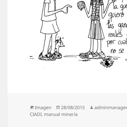
Formato
Publicado
Autor
Imagen
28/08/2015
adminmanage
el
CIADI
,
manual minería