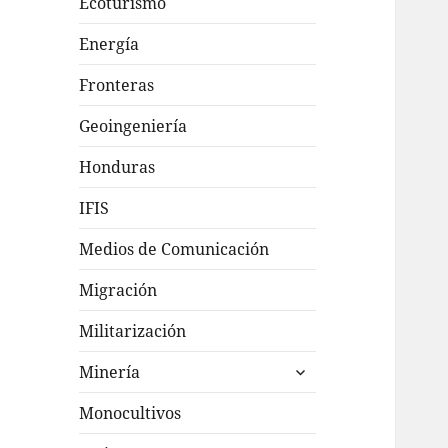
Ecoturismo
Energía
Fronteras
Geoingeniería
Honduras
IFIS
Medios de Comunicación
Migración
Militarización
expande
Minería
el
menú
Monocultivos
inferior