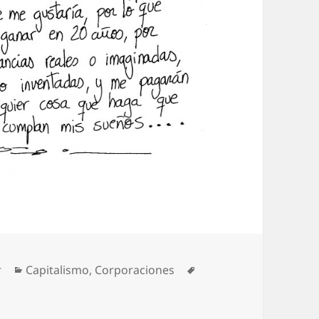
Categorías
Etiquetas
r
Capitalismo
,
Corporaciones