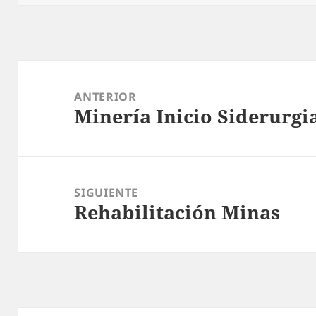
Navegación
de
ANTERIOR
Minería Inicio Siderurgi
entradas
Entrada
anterior:
SIGUIENTE
Rehabilitación Minas
Entrada
siguiente: