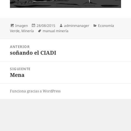
Formato
Publicado
Autor
Categorías
Imagen
28/08/2015
adminmanager
Economía
el
Etiquetas
Verde
,
Minería
manual minería
Navegación
ANTERIOR
de
soñando el CIADI
Entrada
entradas
anterior:
SIGUIENTE
Mena
Entrada
siguiente:
Funciona gracias a WordPress