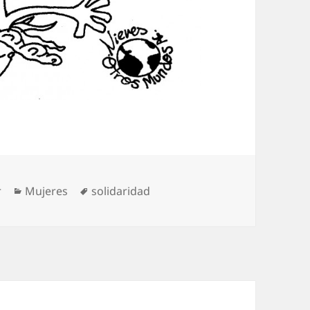
Categorías
Etiquetas
r
Mujeres
solidaridad