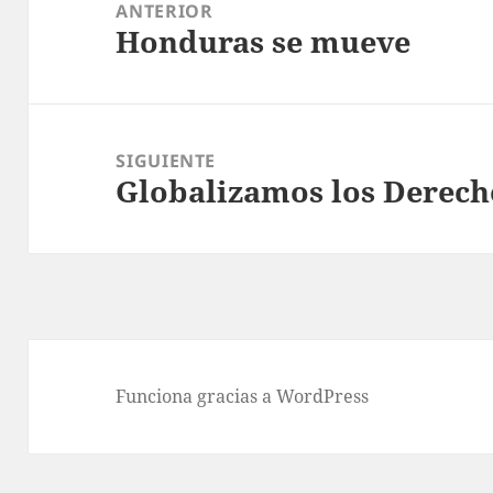
de
ANTERIOR
Honduras se mueve
entradas
Entrada
anterior:
SIGUIENTE
Globalizamos los Derec
Entrada
siguiente:
Funciona gracias a WordPress