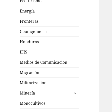
Ecoturismo
Energía
Fronteras
Geoingeniería
Honduras
IFIS
Medios de Comunicación
Migración
Militarización
expande
Minería
el
menú
Monocultivos
inferior