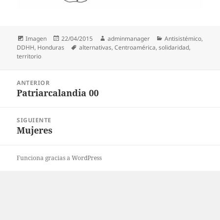
Formato
Publicado
Autor
Categorías
Imagen
22/04/2015
adminmanager
Antisistémico
,
el
Etiquetas
DDHH
,
Honduras
alternativas
,
Centroamérica
,
solidaridad
,
territorio
Navegación
ANTERIOR
de
Patriarcalandia 00
Entrada
entradas
anterior:
SIGUIENTE
Mujeres
Entrada
siguiente:
Funciona gracias a WordPress