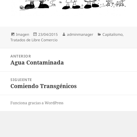
Formato
Publicado
Autor
Categorías
Imagen
23/04/2015
adminmanager
Capitalismo
,
el
Tratados de Libre Comercio
Navegación
ANTERIOR
de
Agua Contaminada
Entrada
entradas
anterior:
SIGUIENTE
Comiendo Transgénicos
Entrada
siguiente:
Funciona gracias a WordPress