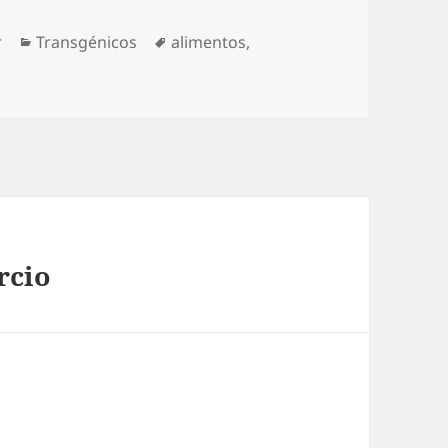
Categorías
Etiquetas
r
Transgénicos
alimentos
,
rcio