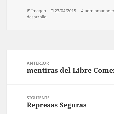
Formato
Publicado
Autor
Imagen
23/04/2015
adminmanage
el
desarrollo
Navegación
de
ANTERIOR
mentiras del Libre Come
entradas
Entrada
anterior:
SIGUIENTE
Represas Seguras
Entrada
siguiente: