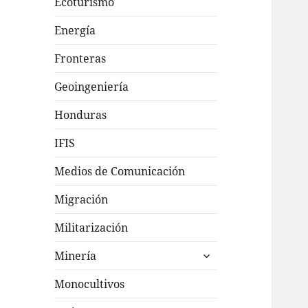
Ecoturismo
Energía
Fronteras
Geoingeniería
Honduras
IFIS
Medios de Comunicación
Migración
Militarización
expande
Minería
el
menú
Monocultivos
inferior