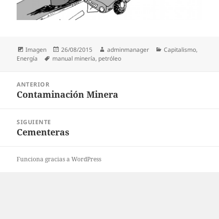
Formato
Publicado
Autor
Categorías
Imagen
26/08/2015
adminmanager
Capitalismo
,
Etiquetas
el
Energía
manual minería
,
petróleo
Navegación
ANTERIOR
de
Contaminación Minera
Entrada
entradas
anterior:
SIGUIENTE
Cementeras
Entrada
siguiente:
Funciona gracias a WordPress