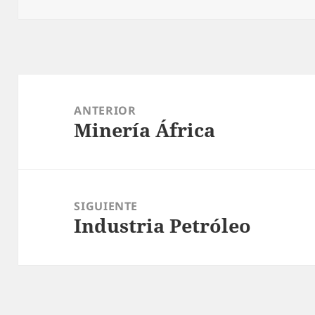
Navegación
de
ANTERIOR
Minería África
entradas
Entrada
anterior:
SIGUIENTE
Industria Petróleo
Entrada
siguiente: