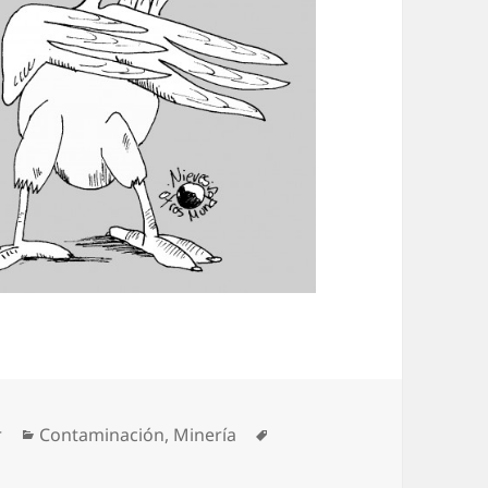
Categorías
Etiquetas
r
Contaminación
,
Minería