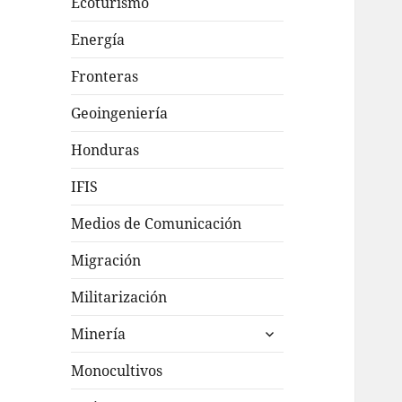
Ecoturismo
Energía
Fronteras
Geoingeniería
Honduras
IFIS
Medios de Comunicación
Migración
Militarización
expande
Minería
el
menú
Monocultivos
inferior