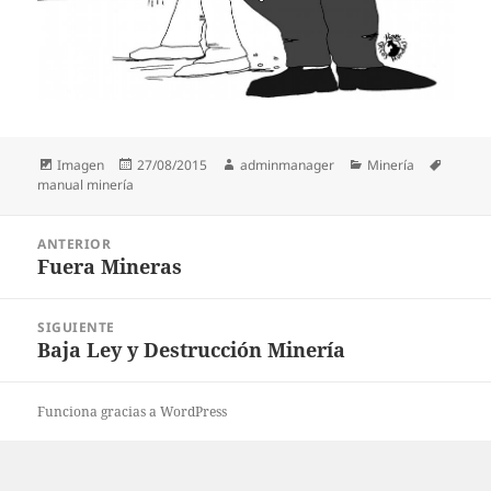
Formato
Publicado
Autor
Categorías
Etiquet
Imagen
27/08/2015
adminmanager
Minería
el
manual minería
Navegación
ANTERIOR
de
Fuera Mineras
Entrada
entradas
anterior:
SIGUIENTE
Baja Ley y Destrucción Minería
Entrada
siguiente:
Funciona gracias a WordPress