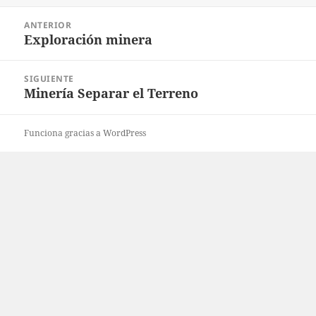
Navegación
ANTERIOR
de
Exploración minera
Entrada
entradas
anterior:
SIGUIENTE
Minería Separar el Terreno
Entrada
siguiente:
Funciona gracias a WordPress