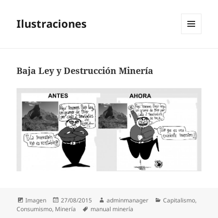
Ilustraciones
MENÚ
Y
WIDGETS
Baja Ley y Destrucción Minería
Formato
Publicado
Autor
Categorías
Imagen
27/08/2015
adminmanager
Capitalismo
,
el
Etiquetas
Consumismo
,
Minería
manual minería