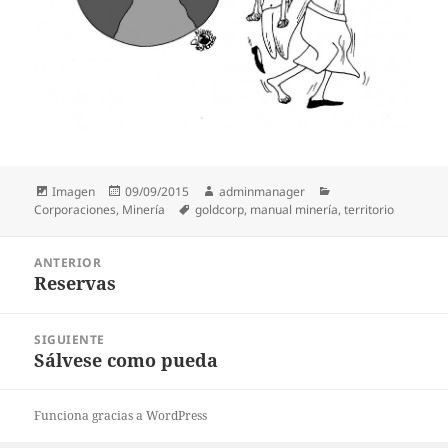
Formato
Publicado
Autor
Categorías
Imagen
09/09/2015
adminmanager
el
Etiquetas
Corporaciones
,
Minería
goldcorp
,
manual minería
,
territorio
Navegación
ANTERIOR
de
Reservas
Entrada
entradas
anterior:
SIGUIENTE
Sálvese como pueda
Entrada
siguiente:
Funciona gracias a WordPress