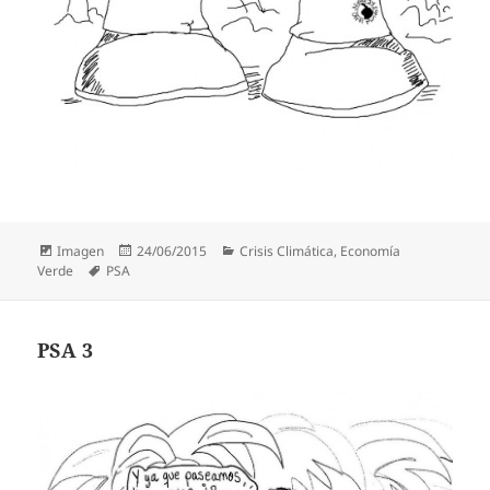
Formato
Publicado
Categorías
Imagen
24/06/2015
Crisis Climática
,
Economía
Etiquetas
el
Verde
PSA
PSA 3