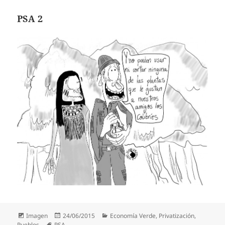
PSA 2
Formato
Publicado
Categorías
Imagen
24/06/2015
Economía Verde
,
Privatización
,
Etiquetas
el
Pueblos
PSA