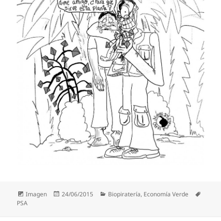
Formato
Publicado
Categorías
Etique
Imagen
24/06/2015
Biopiratería
,
Economía Verde
el
PSA