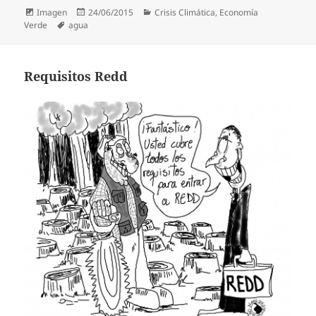
Formato
Publicado
Categorías
Imagen
24/06/2015
Crisis Climática
,
Economía
Etiquetas
el
Verde
agua
Requisitos Redd