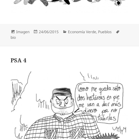
Formato
Publicado
Categorías
Etiquetas
Imagen
24/06/2015
Economía Verde
,
Pueblos
el
bio
PSA 4