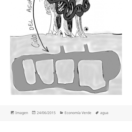
Formato
Publicado
Categorías
Etiquetas
Imagen
24/06/2015
Economía Verde
agua
el