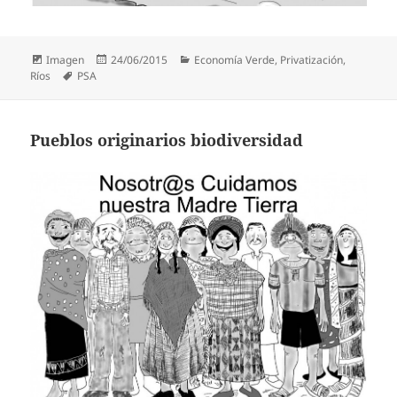
Formato
Publicado
Categorías
Imagen
24/06/2015
Economía Verde
,
Privatización
,
Etiquetas
el
Ríos
PSA
Pueblos originarios biodiversidad