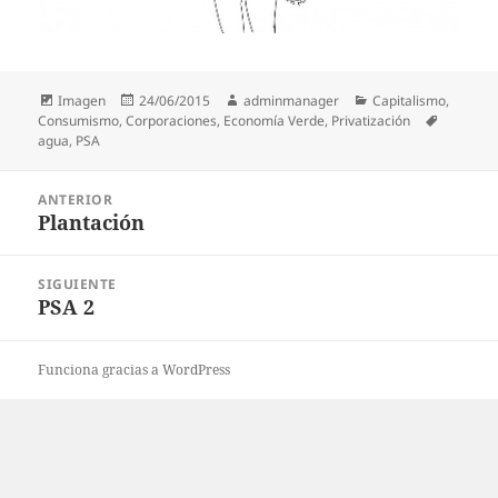
Formato
Publicado
Autor
Categorías
Imagen
24/06/2015
adminmanager
Capitalismo
,
el
Etiqueta
Consumismo
,
Corporaciones
,
Economía Verde
,
Privatización
agua
,
PSA
Navegación
ANTERIOR
de
Plantación
Entrada
entradas
anterior:
SIGUIENTE
PSA 2
Entrada
siguiente:
Funciona gracias a WordPress