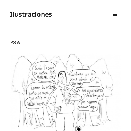
Ilustraciones
MENÚ
Y
WIDGETS
PSA