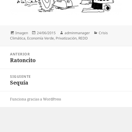
Formato
Publicado
Autor
Categorías
Imagen
24/06/2015
adminmanager
Crisis
el
Climática
,
Economía Verde
,
Privatización
,
REDD
Navegación
ANTERIOR
de
Ratoncito
Entrada
entradas
anterior:
SIGUIENTE
Sequía
Entrada
siguiente:
Funciona gracias a WordPress