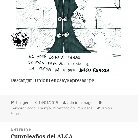
Descargar:
UniónFenosayRepresas.jpg
Formato
Publicado
Autor
Categorías
Imagen
14/04/2015
adminmanager
el
Etiquetas
Corporaciones
,
Energía
,
Privatización
,
Represas
Unión
Fenosa
Navegación
ANTERIOR
de
Cumpleaños del ALCA
Entrada