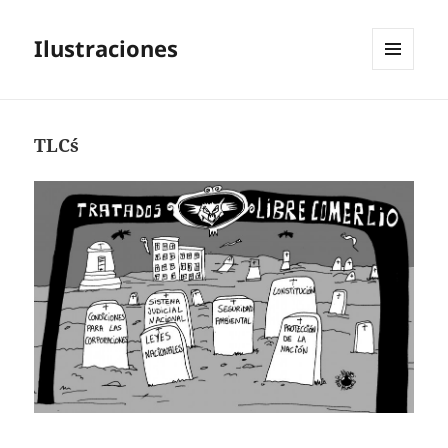
Ilustraciones
MENÚ
Y
WIDGETS
TLC´s