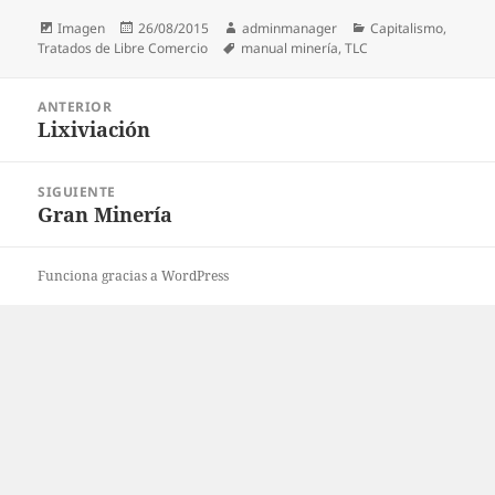
Formato
Publicado
Autor
Categorías
Imagen
26/08/2015
adminmanager
Capitalismo
,
el
Etiquetas
Tratados de Libre Comercio
manual minería
,
TLC
Navegación
ANTERIOR
de
Lixiviación
Entrada
entradas
anterior:
SIGUIENTE
Gran Minería
Entrada
siguiente:
Funciona gracias a WordPress