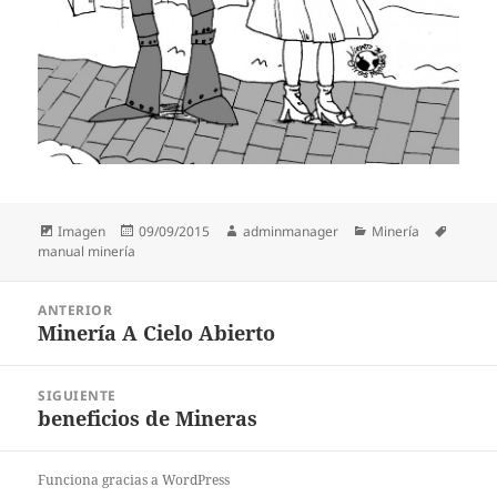
Formato
Publicado
Autor
Categorías
Etiquet
Imagen
09/09/2015
adminmanager
Minería
el
manual minería
Navegación
ANTERIOR
de
Minería A Cielo Abierto
Entrada
entradas
anterior:
SIGUIENTE
beneficios de Mineras
Entrada
siguiente:
Funciona gracias a WordPress