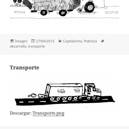
Formato
Publicado
Categorías
Etiquetas
Imagen
27/04/2015
Capitalismo
,
Pobreza
el
desarrollo
,
transporte
Transporte
Descargar:
Transporte.png