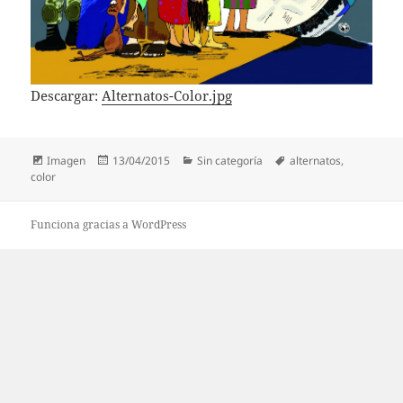
Descargar:
Alternatos-Color.jpg
Formato
Publicado
Categorías
Etiquetas
Imagen
13/04/2015
Sin categoría
alternatos
,
el
color
Funciona gracias a WordPress