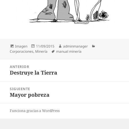
Formato
Publicado
Autor
Categorías
Imagen
11/09/2015
adminmanager
el
Etiquetas
Corporaciones
,
Minería
manual minería
Navegación
ANTERIOR
de
Destruye la Tierra
Entrada
entradas
anterior:
SIGUIENTE
Mayor pobreza
Entrada
siguiente:
Funciona gracias a WordPress