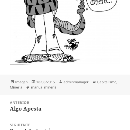
Formato
Publicado
Autor
Categorías
Imagen
18/08/2015
adminmanager
Capitalismo
,
Etiquetas
el
Minería
manual minería
Navegación
ANTERIOR
de
Algo Apesta
Entrada
entradas
anterior:
SIGUIENTE